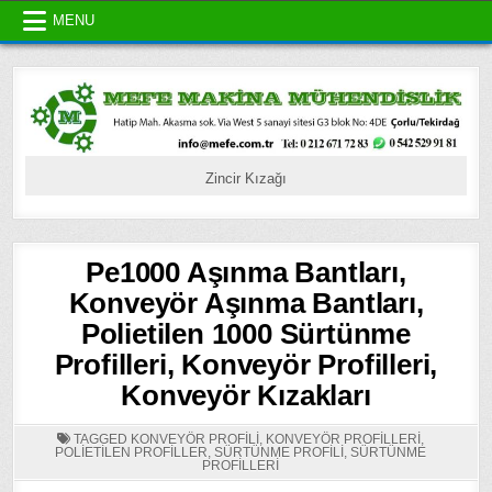
Skip
MENU
to
content
Zincir Kızağı
Pe1000 Aşınma Bantları,
Konveyör Aşınma Bantları,
Polietilen 1000 Sürtünme
Profilleri, Konveyör Profilleri,
Konveyör Kızakları
TAGGED
KONVEYÖR PROFILI
,
KONVEYÖR PROFILLERI
,
POLIETILEN PROFILLER
,
SÜRTÜNME PROFILI
,
SÜRTÜNME
PROFILLERI