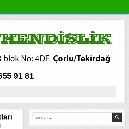
ları
Search
for:
ı