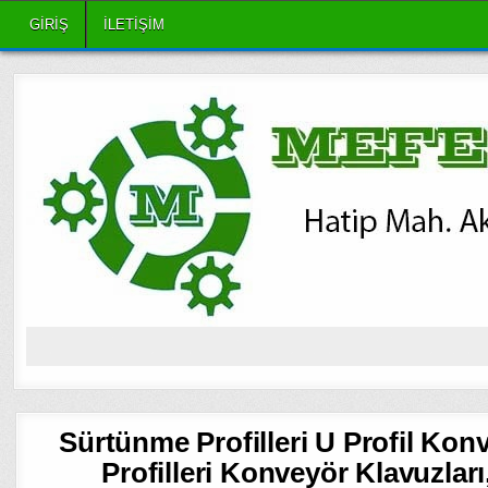
Skip
GIRIŞ
ILETIŞIM
to
content
Sürtünme Profilleri U Profil Kon
Profilleri Konveyör Klavuzlar