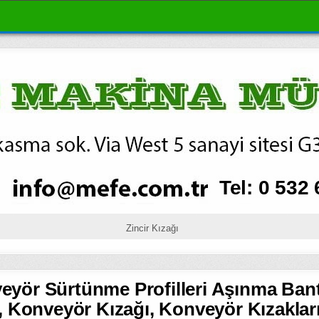
Zincir Kızağı
veyör Sürtünme Profilleri Aşınma Bant
ı, Konveyör Kızağı, Konveyör Kızaklar