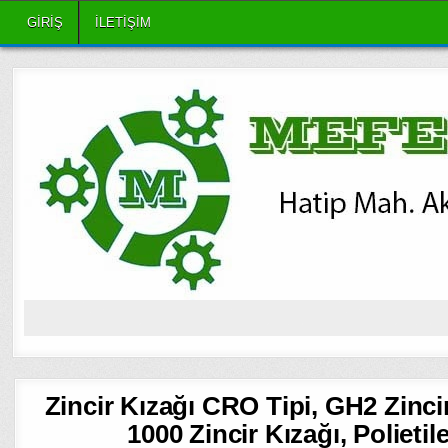
Skip
GIRIŞ
ILETIŞIM
to
content
Zincir Kızağı CRO Tipi, GH2 Zinci
1000 Zincir Kızağı, Polietile